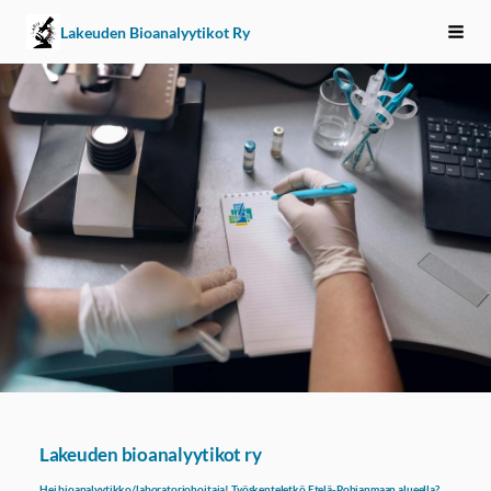
Siirry
Lakeuden Bioanalyytikot Ry
Vali
sivun
sisältöön
Lakeuden bioanalyytikot ry
Hei bioanalyytikko/laboratoriohoitaja! Työskenteletkö Etelä-Pohjanmaan alueella?