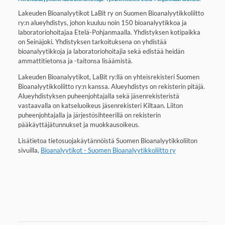
Lakeuden Bioanalyytikot LaBit ry on Suomen Bioanalyytikkoliitto
ry:n alueyhdistys, johon kuuluu noin 150 bioanalyytikkoa ja
laboratoriohoitajaa Etelä-Pohjanmaalla. Yhdistyksen kotipaikka
on Seinäjoki. Yhdistyksen tarkoituksena on yhdistää
bioanalyytikkoja ja laboratoriohoitajia sekä edistää heidän
ammattitietonsa ja -taitonsa lisäämistä.​
Lakeuden Bioanalyytikot, LaBit ry:llä on yhteisrekisteri Suomen
Bioanalyytikkoliitto ry:n kanssa. Alueyhdistys on rekisterin pitäjä.
Alueyhdistyksen puheenjohtajalla sekä jäsenrekisteristä
vastaavalla on katseluoikeus jäsenrekisteri Kiltaan. Liiton
puheenjohtajalla ja järjestösihteerillä on rekisterin
pääkäyttäjätunnukset ja muokkausoikeus.
Lisätietoa tietosuojakäytännöistä Suomen Bioanalyytikkoliiton
sivuilla,
Bioanalyytikot - Suomen Bioanalyytikkoliitto ry